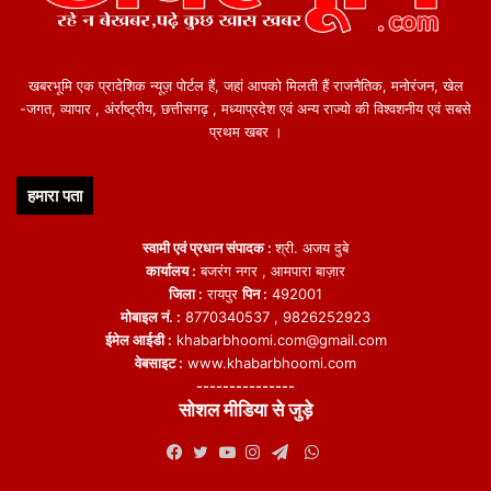
खबरभूमि एक प्रादेशिक न्यूज़ पोर्टल हैं, जहां आपको मिलती हैं राजनैतिक, मनोरंजन, खेल
-जगत, व्यापार , अंर्राष्ट्रीय, छत्तीसगढ़ , मध्याप्रदेश एवं अन्य राज्यो की विश्वशनीय एवं सबसे
प्रथम खबर ।
हमारा पता
स्वामी एवं प्रधान संपादक :
श्री. अजय दुबे
कार्यालय :
बजरंग नगर , आमपारा बाज़ार
जिला :
रायपुर
पिन :
492001
मोबाइल नं. :
8770340537 , 9826252923
ईमेल आईडी :
khabarbhoomi.com@gmail.com
वेबसाइट :
www.khabarbhoomi.com
---------------
सोशल मीडिया से जुड़े
WhatsApp
Facebook
Twitter
YouTube
Instagram
Telegram