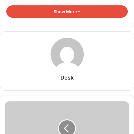
यह शरीर में टिशू, मिनरल्स और विटामिनों के लिए जिम्मेदार है। इसलिए, यह मुद्रा
बालों, हड्डियों, मांसपेशियों, नाखूनों, टेंडन, आंतरिक अंगों और स्किन पर काम
Show More
करने वाली किसी भी उपचार पद्धति का तरीका हो सकता है।"
Related Articles
शरीर दे रहा ये 6 संकेत, नजरअंदाज करना पड़ सकता है भारी
August 5, 2026
Desk
जींस और डेनिम में क्या है फर्क? जानिए दोनों के नाम और
इतिहास की दिलचस्प कहानी
August 3, 2026
Gen Z पर सोशल मीडिया का गहरा असर, लाइक्स और
कमेंट्स न मिलने से घटती है खुशी; रिसर्च में बड़ा दावा
August 2, 2026