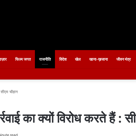
बाज़ार
फिल्म जगत
राजनीति
विदेश
खेल
खाना-ख़जाना
जीवन मंत्र
 : सीएम चौहान
रवाई का क्यों विरोध करते हैं : 
inute read