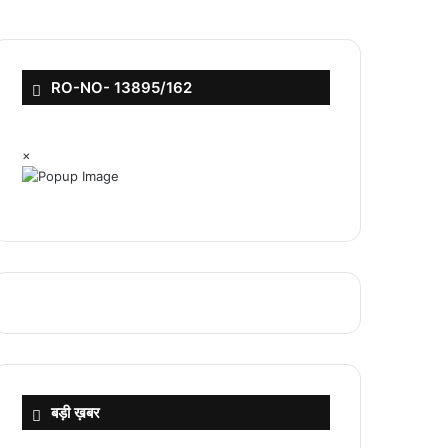
RO-NO- 13895/162
×
बड़ी ख़बर