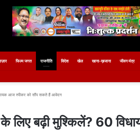
बाज़ार
फिल्म जगत
राजनीति
विदेश
खेल
खाना-ख़जाना
जीवन मंत्र
ायक आज स्पीकर को सौंप सकते हैं आवेदन
िए बढ़ी मुश्किलें? 60 विधा