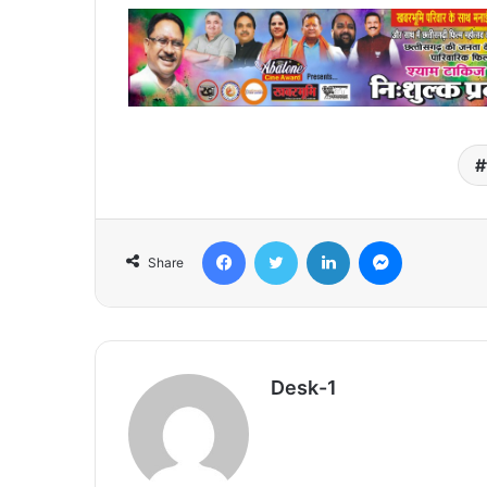
Facebook
Twitter
LinkedIn
Messenger
Share
Desk-1