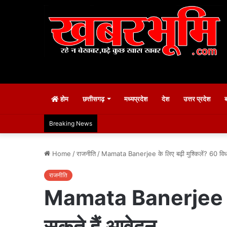
होम
छत्तीसगढ़
मध्यप्रदेश
देश
उत्तर प्रदेश
Breaking News
Home
/
राजनीति
/
Mamata Banerjee के लिए बढ़ी मुश्किलें? 60 विध
राजनीति
Mamata Banerjee के ल
सकते हैं आवेदन