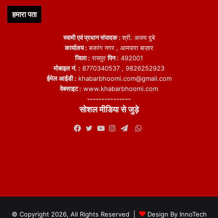
हमारा पता
स्वामी एवं प्रधान संपादक :
श्री. अजय दुबे
कार्यालय :
बजरंग नगर , आमपारा बाज़ार
जिला :
रायपुर
पिन :
492001
मोबाइल नं. :
8770340537 , 9826252923
ईमेल आईडी :
khabarbhoomi.com@gmail.com
वेबसाइट :
www.khabarbhoomi.com
---------------
सोशल मीडिया से जुड़े
WhatsApp
Facebook
Twitter
YouTube
Instagram
Telegram
© Copyright 2026, All Rights Reserved |
Design By
InnoTech