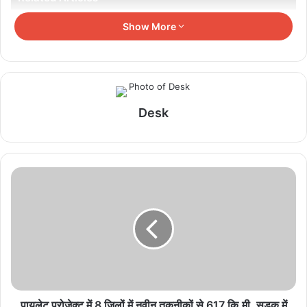
Show More
9 अगस्त को होगा भारतीय सिंधु सभा का प्रतिभा सम्मान
समारोह, सिंधी समाज की प्रतिभाओं को मिलेगा सम्मान
August 7, 2026
प्रदेश में 1 से 15 अगस्त तक विशेष स्वनिधि पखवाड़ा,
Desk
हितग्राहियों को मिलेगा योजनाओं का लाभ
August 7, 2026
CM डॉ. मोहन यादव की मौजूदगी में MP पर्यटन बोर्ड और
टाटा स्ट्राइव के बीच हुआ अहम MoU
August 7, 2026
इंदौर में 60 साल पुरानी तकनीकी समस्या का समाधान, 132
केवी चंबल सब स्टेशन के 33 केवी फीडर हुए अंडरग्राउंड
August 7, 2026
धार की ऐतिहासिक भोजशाला की वाग्देवी प्रतिमा भारत लाने की
पायलेट प्रोजेक्ट में 8 जिलों में नवीन तकनीकों से 617 कि.मी. सड़क में