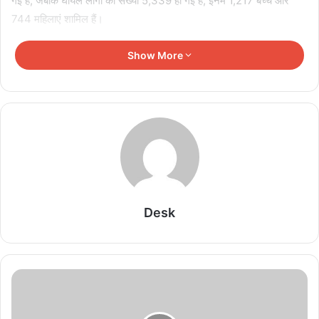
गई है, जबकि घायल लोगों की संख्या 5,339 हो गई है, इनमें 1,217 बच्चे और
744 महिलाएं शामिल हैं।
Show More
Related Articles
Thailand Shooting: छात्र ने पहले दादा-दादी की हत्या
की, फिर स्कूल में टीचर और बच्चों पर किया जानलेवा हमला; 8
की मौत
August 7, 2026
Heatwave का कहर! यूरोप की ‘गंगा’ सूखने के कगार पर,
सैटेलाइट तस्वीरों में दिखी नदी की मिट्टी
Desk
August 6, 2026
Sheikh Hasina Press Conference: दिल्ली से दिए
बयान के बाद बांग्लादेश में मचा सियासी बवाल, मीडिया में तीखी
प्रतिक्रिया
August 6, 2026