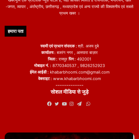
खबरभूमि एक प्रादेशिक न्यूज़ पोर्टल हैं, जहां आपको मिलती हैं राजनैतिक, मनोरंजन, खेल
-जगत, व्यापार , अंर्राष्ट्रीय, छत्तीसगढ़ , मध्याप्रदेश एवं अन्य राज्यो की विश्वशनीय एवं सबसे
प्रथम खबर ।
हमारा पता
स्वामी एवं प्रधान संपादक :
श्री. अजय दुबे
कार्यालय :
बजरंग नगर , आमपारा बाज़ार
जिला :
रायपुर
पिन :
492001
मोबाइल नं. :
8770340537 , 9826252923
ईमेल आईडी :
khabarbhoomi.com@gmail.com
वेबसाइट :
www.khabarbhoomi.com
---------------
सोशल मीडिया से जुड़े
WhatsApp
Facebook
Twitter
YouTube
Instagram
Telegram