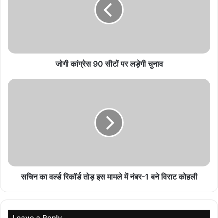
Iran War का असर! अमेरिका के मिसाइल स्टॉक पर संकट,
रक्षा तैयारियों को लेकर बढ़ी चिंता
August 5, 2026
EU Migration Update: दो वर्षों में 55% घटी अवैध
जोगी कांग्रेस 90 सीटों पर लड़ेगी चुनाव
घुसपैठ, यूरोपीय संघ के आयुक्त ने दी जानकारी
August 5, 2026
Red Sea Crisis: हूती विद्रोहियों का एक और बड़ा हमला,
सऊदी तेल टैंकर पर अटैक; 13 दिन में 8वां जहाज निशाने पर
August 5, 2026
समाचार एजेंसी शिन्हुआ की रिपोर्ट के अनुसार, पत्रकारों को संबोधित करते हुए उप
सचिन का वर्ल्ड रिकॉर्ड तोड़ इस मामले में नंबर-1 बने विराट कोहली
स्वास्थ्य मंत्री यूसुफ अबू अल-रिश ने कहा कि हमास-नियंत्रित क्षेत्र में सभी
अस्पतालों के बिस्तर भर गए हैं और दवाएं खत्म होने वाली हैं।
Leave a Reply