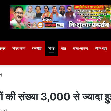
बाज़ार
फिल्म जगत
राजनीति
विदेश
खेल
खाना-ख़जाना
जीवन मंत्र
ुई
ालों की संख्या 3,000 से ज्यादा हु
 read