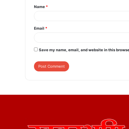
Name
*
*
Email
*
Save my name, email, and website in this browse