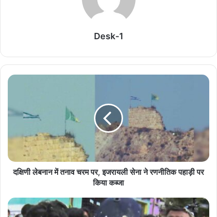
सोना-चांदी फिर हुए महंगे, MCX पर सिल्वर ने बनाया नया
रिकॉर्ड; चेक करें आज के शहरवार भाव
August 7, 2026
Desk-1
Amazon की Great Freedom Sale में सस्ते हुए
प्रीमियम फोन, Samsung, Xiaomi समेत कई ब्रांड्स
पर तगड़ी छूट
August 7, 2026
ईरान के बड़े कदम से तेल बाजार में हलचल, होरमुज़ तनाव के
बीच Crude Oil फिर हुआ महंगा
August 7, 2026
Tata का बड़ा सरप्राइज! Nexon का खास Camo
दक्षिणी लेबनान में तनाव चरम पर, इजरायली सेना ने रणनीतिक पहाड़ी पर
Edition लॉन्च, जानिए कीमत और क्या है नया
किया कब्जा
August 7, 2026
बजट फोन का धमाका! ₹1000 से कम कीमत में Type-C