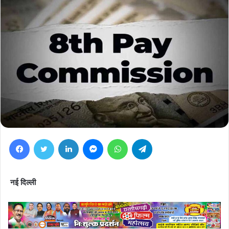
Facebook
Twitter
LinkedIn
Messenger
WhatsApp
Telegram
नई दिल्ली