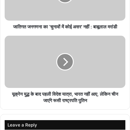
August 10, 2026
रांची में छात्रों का विधानसभा घेराव, तीन बैरिकेडिंग लांघे;
जातिगत जनगणना का ‘चुनावों में कोई असर’ नहीं : बाबूलाल मरांडी
देवेंद्रनाथ महतो भी पहुंचे
August 10, 2026
शिक्षा सुधार पर बड़ा फैसला: चार विभाग मिलकर बनाएंगे छात्र
कल्याण निदेशालय
August 10, 2026
झारखंड में JPSC पर घमासान, सरकार ED-CID जांच को
तैयार; CBI जांच पर अड़े छात्र
August 10, 2026
यूक्रेन युद्ध के बाद पहली विदेश यात्रा, भारत नहीं आए, लेकिन चीन
जाएंगे रूसी राष्ट्रपति पुतिन
तीन तरह की कार्रवाई
सीसीए के तहत तीन तरह की कार्रवाई इन 248 बदमाशों के खिलाफ की जा रही है।
Leave a Reply
पहले जो बदमाश जेल में बंद हैं, लेकिन उनकी आपराधिक गतिविधियां सक्रिय हैं,