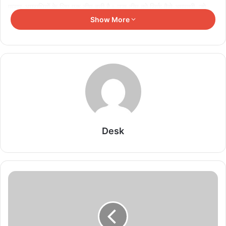
फरार अपराधियों के लिए एक टीम बनी है। उस टीम को सिर्फ वैसे अपराधी, जो
लम्बे समय से जमशेदपुर पुलिस के लिए चुनौती बने हैं, उनका पता लगाते हुए उनके
Show More
खिलाफ कार्रवाई की जानी है। उन्हें पकड़ने के लिए उनके आपराधिक गठजोड़,
जिसमें स्थानीय लोग शामिल हैं उनपर कार्रवाई होगी और साथ ही कोर्ट में उनके जो
जमानतदार हैं उनकी भी सूची बनाने का आदेश जारी किया गया है।
Related Articles
बिहार में डॉक्टरों की 450 पदों पर सीधी भर्ती, बिना परीक्षा
मेरिट से होगा चयन
Desk
August 10, 2026
रांची में छात्रों का बड़ा प्रदर्शन जारी, JPSC-JSSC-CGL
परीक्षा रद्द करने की मांग; क्रांति गीतों से गूंजा शहर
August 10, 2026
12-12 लाख में रटवाए गए CGL के 65 सवाल, CID की
पूछताछ में सामने आया खेल