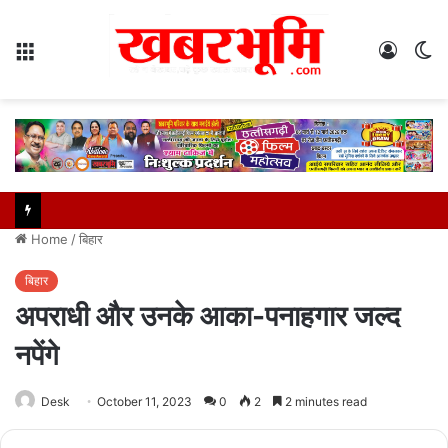
Menu
Log
S
In
sk
Home
/
बिहार
बिहार
अपराधी और उनके आका-पनाहगार जल्द
नपेंगे
Desk
October 11, 2023
0
2
2 minutes read