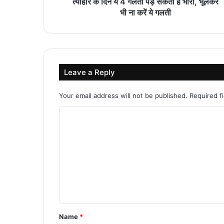
त्योहार के दिन ये 4 गलती पड़ सकती है भारी, भूलकर
भी ना करें ये गलती
Leave a Reply
Your email address will not be published.
Required f
C
o
m
m
e
n
t
Name
*
*