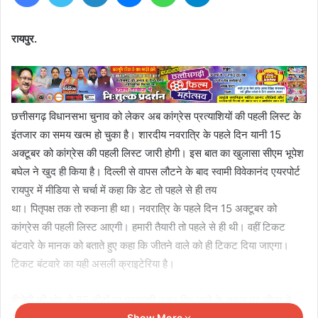
रायपुर.
छत्तीसगढ़ विधानसभा चुनाव को लेकर अब कांग्रेस प्रत्याशियों की पहली लिस्ट के
इंतजार का समय खत्म हो चुका है। शारदीय नवरात्रि के पहले दिन यानी 15
अक्टूबर को कांग्रेस की पहली लिस्ट जारी होगी। इस बात का खुलासा सीएम भूपेश
बघेल ने खुद ही किया है। दिल्ली से वापस लौटने के बाद स्वामी विवेकानंद एयरपोर्ट
रायपुर में मीडिया से चर्चा में कहा कि डेट तो पहले से ही तय
था। पितृपक्ष तक तो रुकना ही था। नवरात्रि के पहले दिन 15 अक्टूबर को
कांग्रेस की पहली लिस्ट आएगी। हमारी तैयारी तो पहले से ही थी। वहीं टिकट
बंटवारे के मानक को बताते हुए कहा कि जीतने वाले को ही टिकट दिया जाएगा।
टिकट बंटवारे का यही असली क्राइटेरिया है।
बीजेपी की ओर से 85 सीटों पर प्रत्याशी उतार दिए जाने के सवाल पर सीएम ने
Show More