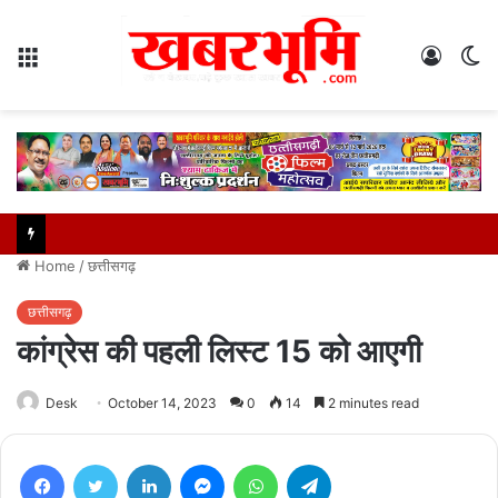
Menu
Log
S
In
sk
Home
/
छत्तीसगढ़
छत्तीसगढ़
कांग्रेस की पहली लिस्ट 15 को आएगी
Desk
October 14, 2023
0
14
2 minutes read
Facebook
Twitter
LinkedIn
Messenger
WhatsApp
Telegram