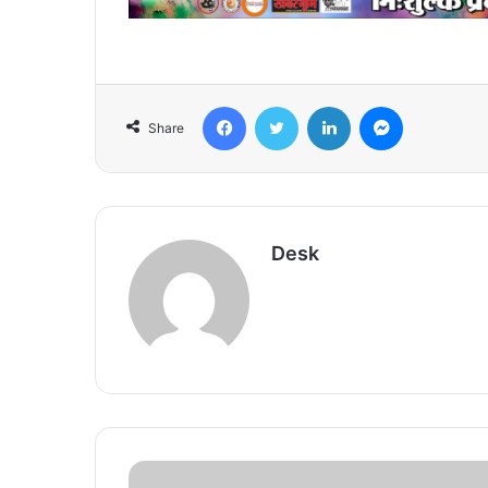
Facebook
Twitter
LinkedIn
Messenger
Share
Desk