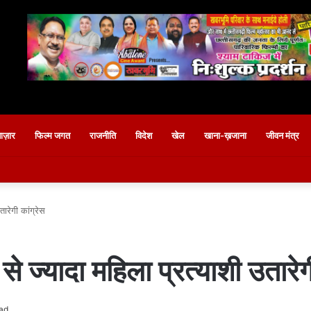
बाज़ार
फिल्म जगत
राजनीति
विदेश
खेल
खाना-ख़जाना
जीवन मंत्र
ारेगी कांग्रेस
े ज्यादा महिला प्रत्याशी उतारेग
ad