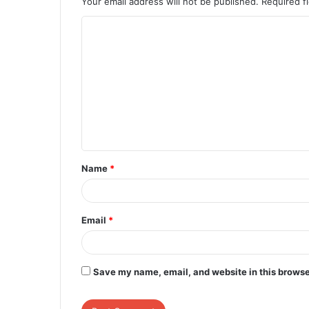
Your email address will not be published.
Required f
C
o
m
m
e
n
t
Name
*
*
Email
*
Save my name, email, and website in this browse