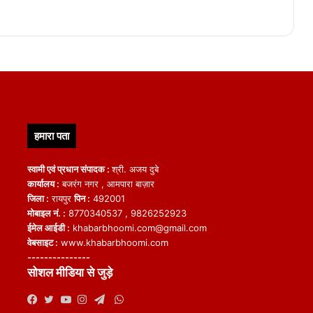
हमारा पता
स्वामी एवं प्रधान संपादक :
श्री. अजय दुबे
कार्यालय :
बजरंग नगर , आमपारा बाज़ार
जिला :
रायपुर
पिन :
492001
मोबाइल नं. :
8770340537 , 9826252923
ईमेल आईडी :
khabarbhoomi.com@gmail.com
वेबसाइट :
www.khabarbhoomi.com
---------------
सोशल मीडिया से जुड़े
WhatsApp