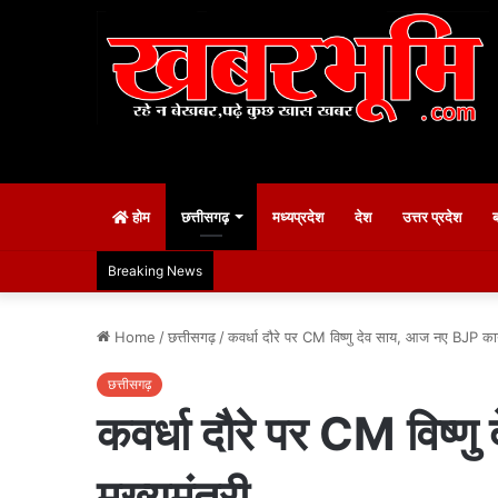
होम
छत्तीसगढ़
मध्यप्रदेश
देश
उत्तर प्रदेश
Breaking News
Home
/
छत्तीसगढ़
/
कवर्धा दौरे पर CM विष्णु देव साय, आज नए BJP कार्य
छत्तीसगढ़
कवर्धा दौरे पर CM विष्ण
मुख्यमंत्री