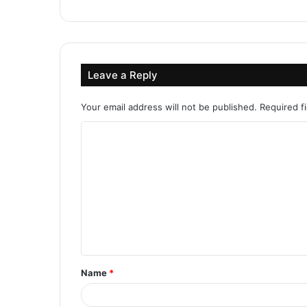
Leave a Reply
Your email address will not be published.
Required f
C
o
m
m
e
n
t
Name
*
*