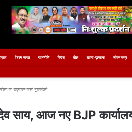
बाज़ार
फिल्म जगत
राजनीति
विदेश
खेल
खाना-ख़जाना
जीवन मंत्र
ालय का उद्घाटन करेंगे मुख्यमंत्री
ु देव साय, आज नए BJP कार्यालय