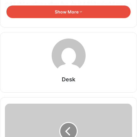
दोनों ने लोगों का अभिवादन स्वीकार किया. रोड शो में बीजेपी कार्यकर्ताओं तथा अन्य
लोगों का हुजूम उमड़ा था. सीएम इस दौरान सबकी तरफ देख हाथ हिलाते और
Show More
उनका अभिवादन स्वीकार करते आगे बढ़ रहे थे. सोशल मीडिया X पर पोस्ट सीएम
शिवराज ने अपनी खुशी जाहिर की. उन्होंने लिखा, ‘बिटिया के लिए सपने, अम्मा के
चेहरे पर सुकून मुझे ये भरोसा देता है कि सही रास्ते पर आगे बढ़ रहा हूं. सपने पूरे
होते रहेंगे, चेहरों पर ये खुशी व सुकून बना रहेगा.’ इसी के साथ सीएम ने रोड शो का
वीडियो भी शेयर किया.
Related Articles
Desk
महाकाल के दरबार में उमड़ा आस्था का सैलाब, 8 दिनों में पहुंचे
29 लाख से अधिक श्रद्धालु
August 9, 2026
डाक विभाग का रक्षाबंधन गिफ्ट: बहनों के लिए स्पेशल राखी
लिफाफे और किट तैयार, सुरक्षित और समय पर पहुंचेगी राखी
August 9, 2026