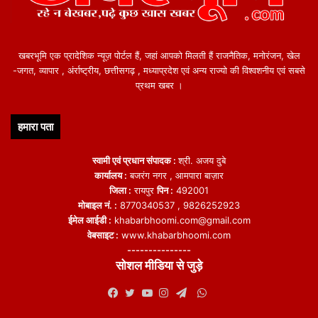
खबरभूमि एक प्रादेशिक न्यूज़ पोर्टल हैं, जहां आपको मिलती हैं राजनैतिक, मनोरंजन, खेल
-जगत, व्यापार , अंर्राष्ट्रीय, छत्तीसगढ़ , मध्याप्रदेश एवं अन्य राज्यो की विश्वशनीय एवं सबसे
प्रथम खबर ।
हमारा पता
स्वामी एवं प्रधान संपादक :
श्री. अजय दुबे
कार्यालय :
बजरंग नगर , आमपारा बाज़ार
जिला :
रायपुर
पिन :
492001
मोबाइल नं. :
8770340537 , 9826252923
ईमेल आईडी :
khabarbhoomi.com@gmail.com
वेबसाइट :
www.khabarbhoomi.com
---------------
सोशल मीडिया से जुड़े
WhatsApp
Facebook
Twitter
YouTube
Instagram
Telegram