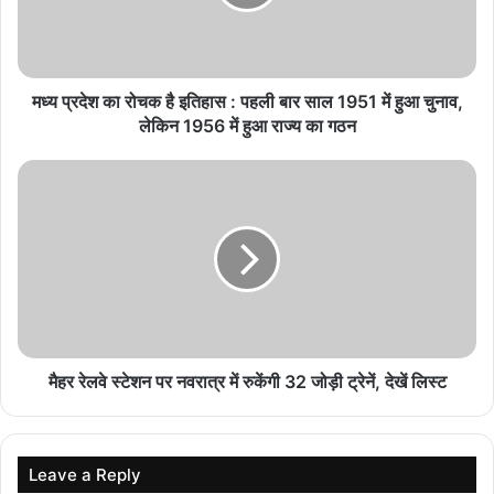
एमपी में कृषि मंडियों के वर्गीकरण का बदला नियम: ‘क’ से ‘घ’
श्रेणी तक के लिए तय हुए नए मानदंड, जानिए किस मंडी को
क्या मिलेगा
मध्य प्रदेश का रोचक है इतिहास : पहली बार साल 1951 में हुआ चुनाव,
August 9, 2026
लेकिन 1956 में हुआ राज्य का गठन
सीहोर-विदिशा समेत MP के 23 जिलों में पेयजल संकट! हर
घर जल योजना का बुरा हाल, जानिए आपके जिले की स्थिति
August 9, 2026
MP Bureaucracy vs CM Directives: दो बच्चों
वाले नियम पर फंसा पेंच, कैबिनेट को प्रस्ताव भेजने से भी पीछे
हटा विभाग
August 9, 2026
मैहर रेलवे स्टेशन पर नवरात्र में रुकेंगी 32 जोड़ी ट्रेनें, देखें लिस्‍ट
रिटायर्ड लेफ्टिनेंट जनरल नरेंद्र कोटवाल बने AIIMS भोपाल
के नए एग्जीक्यूटिव डायरेक्टर, संभालेंगे जिम्मेदारी
August 8, 2026
Leave a Reply