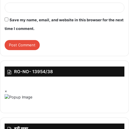
नाम लगातार जारी कर रही है, वहीं कांग्रेस की एक भी लिस्ट अब तक सामने नहीं
आई है. आजकल कांग्रेस खेमे में काफी हलचल मची है. सभी को हाईकमान द्वारा
अपने पत्ते खोलने का इंतजार है. इस बीच राजधानी भोपाल में बीजेपी नेताओं के प्रेस
Save my name, email, and website in this browser for the next
कॉन्फ्रेंस का दौर जारी हर है. हर दिन बीजेपी के अलग-अलग नेता प्रेस कॉन्फ्रेंस
time I comment.
कर रहे हैं. अब तक केंद्रीय मंत्री प्रहलाद पटेल, गृह मंत्री नरोत्तम मिश्रा और
विधायक रामेश्वर शर्मा ने प्रेस कॉन्फ्रेंस कर चुके हैं, वहीं आज सीएम शिवराज सिंह
चौहान ने भी प्रेस कॉन्फ्रेंस किया.
RO-NO- 13954/38
×
बड़ी ख़बर