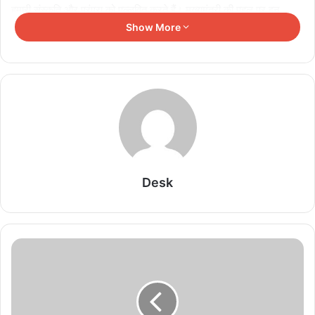
हमारी संस्कृति और परंपरा को पल्लवित करते हैं। मुख्यमंत्री की पहल पर इन
तालाबों के सौंदर्यीकरण और उन्हें सहेजने का कार्य सराहनीय है। धमधा के अन्य
Show More
प्राचीन तालाबों के जीर्णाेद्धार करने के लिए प्रयास किए जा रहे हैं।
Related Articles
खड़गवां में स्वच्छता व्यवस्था का राज्य स्तर पर निरीक्षण,
प्लास्टिक प्रबंधन और अपशिष्ट पृथक्करण पर जोर
August 6, 2026
Desk
शराब दुकानों में गड़बड़ी पर आबकारी विभाग का बड़ा एक्शन
August 6, 2026
सुपर सक्रियता और तत्परता से बचपन हुआ सुरक्षित
August 6, 2026