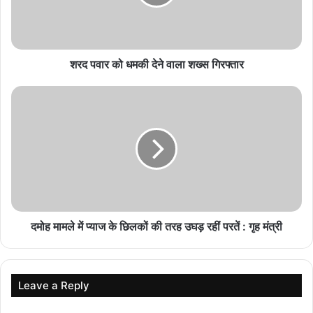
मनरेगा श्रमिकों को बड़ी राहत, लंबित मजदूरी राशि जल्द
पहुंचेगी खातों में
August 6, 2026
शरद पवार को धमकी देने वाला शख्स गिरफ्तार
स्टंटबाजी पड़ी भारी! CG में बाइकर्स गैंग पकड़ा गया, पुलिस
कार्रवाई के बाद मांगी माफी
August 6, 2026
खैरागढ़ में सहेजी गई 230 साल पुरानी लिथोग्राफी, जर्मनी से
आए पत्थरों पर छात्रों को मिल रही ट्रेनिंग
August 6, 2026
सांस्कृतिक महत्व के इन तालाबों को जिला प्रशासन की मदद से पुनर्जीवित करने के
दमोह मामले में प्याज के छिलकों की तरह उघड़ रहीं परतें : गृह मंत्री
अभियान में सबसे पहले तालाबों को पाट कर किए गए कब्जे को हटाया गया। कब्जा
हटाने के बाद तालाबों की फिर से खुदाई हुई। खुदाई के काम में स्थानीय लोगों के
साथ-साथ गौरवगाथा समिति, हिन्द एथलेटिक्स क्लब, नगर पंचायत, जल संसाधन
Leave a Reply
विभाग के लोगों ने हिस्सा लिया। तालाब बनने के बाद पूरे विधि विधान से सरई