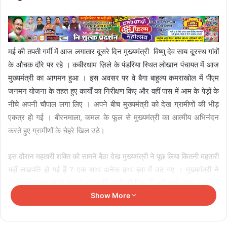
मई की तपती गर्मी में आज लगातार दूसरे दिन मुख्यमंत्री विष्णु देव साय दूरस्थ गांवों
के औचक दौरे पर रहे । कबीरधाम ज़िले के पंडरिया स्थित लोखान पंचायत में आज
मुख्यमंत्री का आगमन हुआ । इस अवसर पर वे बैगा बाहुल्य कमराखोल में पीएम
जनमन योजना के तहत हुए कार्यों का निरीक्षण किए और वहीं पास में आम के पेड़ों के
नीचे अपनी चौपाल लगा लिए । अपने बीच मुख्यमंत्री को देख ग्रामीणों की भीड़
एकत्र हो गई । बीरनमाला, कमल के फूल से मुख्यमंत्री का आत्मीय अभिनंदन
करते हुए ग्रामीणों के चेहरे खिल उठे।
इस दौरान महतारी शक्ति को सामने बैठा देख मुख्यमंत्री ने पूछ लिया कितनी महतारी
यहाँ लखपति हो गई हैं ? एक साथ अनेक हाथ हवा में उठ गए । मुख्यमंत्री ने
प्रसन्नता व्यक्त करते सबको करोड़पति बनने की दिशा में आगे बढ़ने कहा । उन्होंने
बारी- बारी से लखपति दीदियों से बातचीत की । यहाँ जंगल से बीन कर लाए
Show More
महुआ और चार को मुख्यमंत्री साय को उपहार के रूप में देते हुए कुकदूर की
लखपति दीदी मती कचरा तेलगाम ने मुख्यमंत्री से कहा कि महुआ का पौष्टिक लड्डू