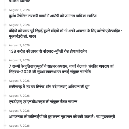
चमकेगी किस्मत
August 7, 2026
घोषणाएँ बैगा बाहुल्य ग्राम कमराखोल में
दुर्लभ पैंगोलिन तस्करी मामले में आरोपी की जमानत याचिका खारिज
August 7, 2026
मुख्यमंत्री विष्णु देव साय ने आज चौपाल लगाकर शासकीय योजनाओं की प्रगति
बंदियों की समय पूर्व रिहाई दूसरे बंदियों को भी अच्छे आचरण के लिए करेगी प्रोत्साहित :
की जानकारी ली और प्रसन्न दिखे कि दूरस्थ अंचल तक हितग्राहियों को शासन
मुख्यमंत्री डॉ. यादव
की योजनाओं का लाभ मिल रहा है । उन्होंने ग्रामीणों की मांग पर कमरखोल में
August 7, 2026
138 करोड़ की लागत से नांदघाट-मुंगेली रोड होगा फोरलेन
मिशन तालाब गहरीकरण (ट्यूबवेल के साथ), रामखिलावन के घर से ग्राम देवसरा
August 7, 2026
तक मिट्टी मुरुम सड़क (६ किलोमीटर लगभग) , सामुदायिक भवन, मुक्तिधाम शेड
7 राज्यों के पुलिस प्रमुखों ने साइबर अपराध, नार्को नेटवर्क, संगठित अपराध एवं
निर्माण तथा
सिंहस्थ-2028 की सुरक्षा व्यवस्था पर बनाई संयुक्त रणनीति
महतारी सदन ( स्व सहायता समूह की महिलाओं की माँग पर ) की घोषणा की । इस
August 7, 2026
अवसर पर मुख्यमंत्री के प्रमुख सचिव सुबोध कुमार, मुख्यमंत्री के विशेष सचिव
छत्तीसगढ़ में ‘हर घर तिरंगा’ और ‘वंदे मातरम्’ अभियान की धूम
रजत बंसल, कलेक्टर गोपाल वर्मा, पुलिस अधीक्षक धर्मेंद्र सिंह , सीओ जिला
August 7, 2026
पंचायत अभिषेक अग्रवाल और ग्रामीण चौपाल में उपस्थित रहे ।
एनडीएमए एवं एनडीआरएफ की संयुक्त बैठक सम्पन्न
August 7, 2026
आमजनता की कठिनाईयों को दूर करना सुशासन की सही पहल है : उप मुख्यमंत्री
August 7, 2026