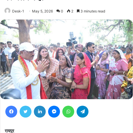
Desk-1
May 5, 2026
0
2
3 minutes read
Facebook
Twitter
LinkedIn
Messenger
WhatsApp
Telegram
रायपुर