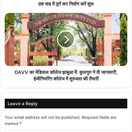
एक माह में पूर्ण कर निर्माण करें शुरू
138 करोड़ की लागत से नांदघाट-मुंगेली रोड होगा फोरलेन
August 7, 2026
एनडीएमए एवं एनडीआरएफ की संयुक्त बैठक सम्पन्न
August 7, 2026
छत्तीसगढ़ में ‘हर घर तिरंगा’ और ‘वंदे मातरम्’ अभियान की धूम
August 7, 2026
DAVV का मेडिकल कॉलेज झाबुआ में: कुलगुरु ने दी जानकारी,
इंजीनियरिंग कॉलेज में शुरुआत की तैयारी
छत्तीसगढ़ अंजोर विजन-2047 के प्रभावी क्रियान्वयन,
मॉनिटरिंग और मूल्यांकन को मिलेगी नई गति
August 7, 2026
Leave a Reply
मुख्य सचिव ने नक्सल मुक्त क्षेत्रों में अधोसंरचना विकास और
Your email address will not be published.
Required fields are
बुनियादी सुविधाओं को प्राथमिकता देने के दिए निर्देश
marked
*
August 7, 2026