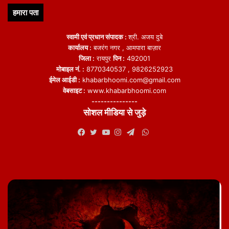
हमारा पता
स्वामी एवं प्रधान संपादक :
श्री. अजय दुबे
कार्यालय :
बजरंग नगर , आमपारा बाज़ार
जिला :
रायपुर
पिन :
492001
मोबाइल नं. :
8770340537 , 9826252923
ईमेल आईडी :
khabarbhoomi.com@gmail.com
वेबसाइट :
www.khabarbhoomi.com
---------------
सोशल मीडिया से जुड़े
WhatsApp
Facebook
Twitter
YouTube
Instagram
Telegram