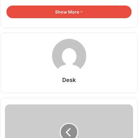
जयंत विष्णु नार्लीकर को राष्ट्रीय गुणाकर मुले सम्मान-2021 और अजीत
वडनेरकर को राष्ट्रीय हिन्दी भाषा सम्मान-2021 प्रदान किया जावेगा।
Show More
Related Articles
राशन दुकानों पर खाद्यान्न वितरण व्यवस्था होगी पारदर्शी
August 5, 2026
ममता, समर्पण और संकल्प की मिसाल बनीं आंगनवाड़ी कार्यकर्ता
Desk
शर्मिला ठाकुर
August 5, 2026
नवनियुक्त कर्मचारी पूरी निष्ठा और लगन से कार्य करें : जल
संसाधन मंत्री सिलावट
August 5, 2026
मध्यप्रदेश पुलिस की संपत्त्ति संबंधी अपराधों के विरूद्ध प्रभावी