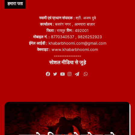
हमारा पता
स्वामी एवं प्रधान संपादक :
श्री. अजय दुबे
कार्यालय :
बजरंग नगर , आमपारा बाज़ार
जिला :
रायपुर
पिन :
492001
मोबाइल नं. :
8770340537 , 9826252923
ईमेल आईडी :
khabarbhoomi.com@gmail.com
वेबसाइट :
www.khabarbhoomi.com
---------------
सोशल मीडिया से जुड़े
WhatsApp
Facebook
Twitter
YouTube
Instagram
Telegram