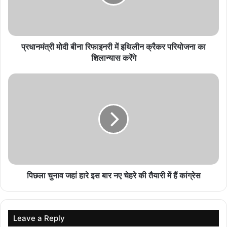
कार्यवाही विगत 15 दिनों में चोरी की लगभग 1 करोड़ 50 लाख
रूपए से अधिक की संपत्ति जब्‍त
August 5, 2026
प्रधानमंत्री मोदी बीना रिफाइनरी में इथिलीन क्रैकर परियोजना का
“प्रोजेक्ट मौसम”, ‘वृहत्तर भारत’ और ‘ज्ञान भारतम्’ के माध्यम
शिलान्यास करेंगे
से भारत की सांस्कृतिक विरासत का हो रहा प्रदर्शन
August 5, 2026
महाकाल नगरी में श्रीकृष्ण का विराट स्वरूप! उज्जैन में बनेगी
151 फीट ऊंची प्रतिमा, 220 करोड़ होंगे खर्च
August 5, 2026
सम्मान समारोह के बाद कवि सम्मेलन का आयोजन होगा। इसमें लोकप्रिय कवि
पिछला चुनाव जहां हारे इस बार नए चेहरे की तैयारी में हैं कांग्रेस
शैलेष लोढ़ा-मुम्बई, सुश्वेता सिंह-बड़ौदरा, कमलेश शर्मा-इटावा, संजय झाला-
जयपुर, बलराम श्रीवास्तव-मैनपुरी एवं गोविंद राठी-शाजापुर रचनाओं का पाठ
करेंगे। कार्यक्रम में प्रवेश निःशुल्क रहेगा।
Leave a Reply