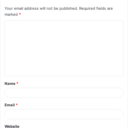
Your email address will not be published.
Required fields are
marked
*
C
o
m
featured
m
e
n
t
Name
*
*
Email
*
Website