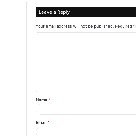
Leave a Reply
Your email address will not be published.
Required f
C
o
m
m
e
n
t
Name
*
*
Email
*