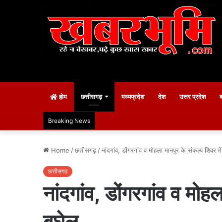
होम
छत्तीसगढ़
मध्यप्रदेश
देश
उत्तर प्रदेश
Breaking News
Home
/
छत्तीसगढ़
/
नांदगांव, डोंगरगांव व मोहला मानपुर के संकल्प शिवर मे
छत्तीसगढ़
नांदगांव, डोंगरगांव व मोह
बघेल