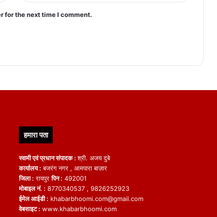
r for the next time I comment.
हमारा पता
स्वामी एवं प्रधान संपादक :
श्री. अजय दुबे
कार्यालय :
बजरंग नगर , आमपारा बाज़ार
जिला :
रायपुर
पिन :
492001
मोबाइल नं. :
8770340537 , 9826252923
ईमेल आईडी :
khabarbhoomi.com@gmail.com
वेबसाइट :
www.khabarbhoomi.com