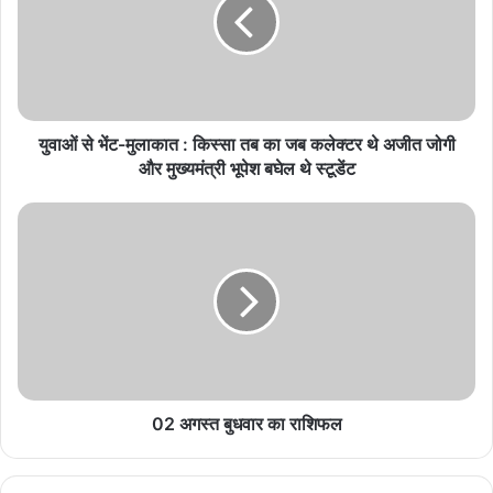
August 7, 2026
विश्व स्तनपान सप्ताह पर छत्तीसगढ़ को बड़ी सौगात, राज्य के
पहले ‘मातृ दूध कोष’ की घोषणा
August 7, 2026
युवाओं से भेंट-मुलाकात : किस्सा तब का जब कलेक्टर थे अजीत जोगी
और मुख्यमंत्री भूपेश बघेल थे स्टूडेंट
छत्तीसगढ़ की दो बेटियां भारतीय जूनियर महिला हॉकी टीम में
शामिल, चीन में एशिया कप में दिखाएंगी दम
August 7, 2026
राष्ट्रपति भवन से आमंत्रण मिलने पर रेणुका गोस्वामी को
उपमुख्यमंत्री विजय शर्मा ने दी बधाई
August 7, 2026
राष्ट्रीय हाथकरघा दिवस पर आज भव्य राज्य स्तरीय समारोह,
बुनकरों को मिलेगी करोड़ों रुपये की सौगात
02 अगस्त बुधवार का राशिफल
August 7, 2026