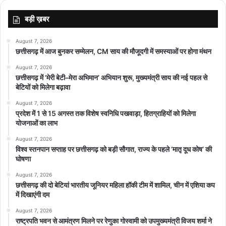
मुख्यमंत्री से एक छात्रा ने कहा कि बिलासपुर में बड़ी संख्या में छात्र-छात्रा बाहर
बड़ी ख़बर
से सीजीपीएससी की तैयारी करने आते हैं। इनके लिए एक हॉस्टल हो जाएगा तो
बहुत अच्छी व्यवस्था होगी। मुख्यमंत्री ने इस सुझाव का स्वागत करते हुए कहा कि
August 7, 2026
यह बहुत अच्छा सुझाव है। अगले सत्र से हॉस्टल की सुविधा हो जाएगी।
छत्तीसगढ़ में आज बुनकर सम्मेलन, CM साय की मौजूदगी में समस्याओं पर होगा मंथन
August 7, 2026
छत्तीसगढ़ में ‘मेरी बेटी–मेरा अभिमान’ अभियान शुरू, मुख्यमंत्री साय की नई पहल से
बेटियों को मिलेगा बढ़ावा
August 7, 2026
प्रदेश में 1 से 15 अगस्त तक विशेष स्वनिधि पखवाड़ा, हितग्राहियों को मिलेगा
योजनाओं का लाभ
August 7, 2026
विश्व स्तनपान सप्ताह पर छत्तीसगढ़ को बड़ी सौगात, राज्य के पहले ‘मातृ दूध कोष’ की
घोषणा
August 7, 2026
छत्तीसगढ़ की दो बेटियां भारतीय जूनियर महिला हॉकी टीम में शामिल, चीन में एशिया कप
में दिखाएंगी दम
August 7, 2026
राष्ट्रपति भवन से आमंत्रण मिलने पर रेणुका गोस्वामी को उपमुख्यमंत्री विजय शर्मा ने