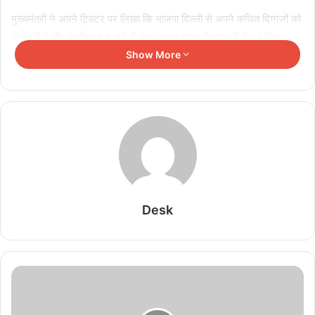
मुख्यमंत्री ने अपने ट्विटर पर लिखा कि भाजपा दिल्ली से अपने कथित दिग्गजों को
बुला रही है और छत्तीसगढ़ के बारे में उल-जलूल बयान दिलवा रही है। वे बिना
जानकारी अगड़म बगड़म कुछ भी बोले जा रहे हैं. अरे भैया महादेव ऐप के बारे में
Show More
बोलना है तो पहले अपनी ईडी से तो पूछ लो कि जांच किसने शुरू की। छत्तीसगढ़
पुलिस ने आपराधिक मामला दर्ज करके जांच शुरू की. सौ से अधिक लोगों को
गिरफ़्तार किया. इसी के आधार पर ईडी ने मामला दर्ज किया और अब आप हमसे ही
सवाल पूछ रहे हैं? सवाल हमारे पास भी हैं. केंद्र में भाजपा की सरकार है तो स्पोर्ट्स
चैनलों और सोशल मीडिया पर दिन-रात विज्ञापनों के जरिए युवाओं को सट्टे की लत
लगाने वाले जो अनगिनत गेम चल रहे हैं उन्हें सरकार क्यों नहीं रोक रही है? उन पर
सरकार कानूनी पाबंदी क्यों नहीं लगाती?
Desk
Related Articles
खिलाड़ियों का लंबा इंतजार खत्म, राज्य शासन ने जारी की
उत्कृष्ट खिलाड़ियों की सूची
August 5, 2026