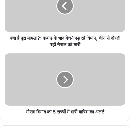
छोटे किसान और स्वयं-सहायता समूहों की महिलाएँ ही ग्रामीण
बदलाव की असली प्रेरक हैं”: इंडिया रूरल कोलोक्वी 2026 में
राहुल भगत
August 5, 2026
क्या है पूरा मामला?: कबाड़ के भाव बेचने पड़ रहे विमान, चीन से दोस्ती
पेसा और वन अधिकार कानून का प्रभावी क्रियान्वयन राज्य
पड़ी नेपाल को भारी
सरकार की प्राथमिकताओं में शामिल : मुख्यमंत्री विष्णुदेव साय
August 5, 2026
विश्व स्तनपान सप्ताह : स्वास्थ्य मंत्री करेंगे राज्य स्तरीय
कार्यक्रम की अध्यक्षता
August 5, 2026
वित्त मंत्री ओ.पी. चौधरी ने किया सम्मानित, 13,912 आवेदनों
के सफल निराकरण से बनाया रिकॉर्ड
मौसम विभाग का 5 राज्यों में भारी बारिश का अलर्ट
August 5, 2026
‘पीपल फॉर पीपुल’ अभियान के तहत 15 एकड़ में लगाए गए