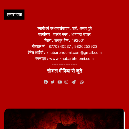
हमारा पता
स्वामी एवं प्रधान संपादक :
श्री. अजय दुबे
कार्यालय :
बजरंग नगर , आमपारा बाज़ार
जिला :
रायपुर
पिन :
492001
मोबाइल नं. :
8770340537 , 9826252923
ईमेल आईडी :
khabarbhoomi.com@gmail.com
वेबसाइट :
www.khabarbhoomi.com
---------------
सोशल मीडिया से जुड़े
WhatsApp
Facebook
Twitter
YouTube
Instagram
Telegram