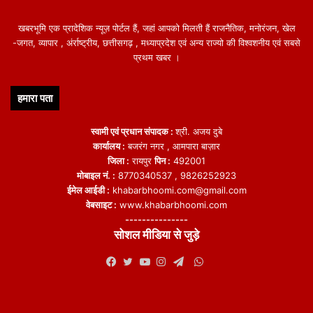
10. मुख्यमंत्री चेहरा :
कांग्रेस ने एक बार फिर स्पष्ट रूप से कहा है कि उसके
अनुभवी नेता कमलनाथ पार्टी का मुख्यमंत्री चेहरा हैं, वहीं मुख्यमंत्री चौहान राज्य के
खबरभूमि एक प्रादेशिक न्यूज़ पोर्टल हैं, जहां आपको मिलती हैं राजनैतिक, मनोरंजन, खेल
नेताओं में सबसे लोकप्रिय व्यक्ति बने हुए हैं, इसके बावजूद भाजपा इस मामले पर
-जगत, व्यापार , अंर्राष्ट्रीय, छत्तीसगढ़ , मध्याप्रदेश एवं अन्य राज्यो की विश्वशनीय एवं सबसे
प्रथम खबर ।
स्पष्ट नहीं है।
हमारा पता
स्वामी एवं प्रधान संपादक :
श्री. अजय दुबे
कार्यालय :
बजरंग नगर , आमपारा बाज़ार
जिला :
रायपुर
पिन :
492001
featured
मोबाइल नं. :
8770340537 , 9826252923
ईमेल आईडी :
khabarbhoomi.com@gmail.com
वेबसाइट :
www.khabarbhoomi.com
---------------
सोशल मीडिया से जुड़े
WhatsApp
Facebook
Twitter
YouTube
Instagram
Telegram