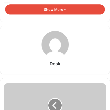
करेंगे।
Show More
Related Articles
केंद्रीय मंत्री शेखावत बोले- साझी संस्कृति, शांति और सम्मान
से जुड़े हैं BRICS देश
August 8, 2026
बनतारा रेस्टोरेंट में परोसी जा रही थी अवैध शराब, देर रात
आबकारी टीम ने मारा छापा
Desk
August 8, 2026
भोपाल में कर कानूनों में बदलाव पर राष्ट्रीय मंथन, 600 से
अधिक CA हुए शामिल
August 8, 2026
भोपाल में व्यावसायिक गतिविधियों पर सुप्रीम कोर्ट सख्त: केवल
15% के पास परमिशन, बंद हो सकते हैं हजारों शोरूम और मॉल