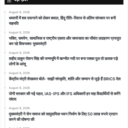
होगा, जो कि निश्चित रूप से नाराजगी पैदा करेगा।
August 8, 2026
धमतरी में शव दफनाने को लेकर बवाल, हिंदू रीति-रिवाज से अंतिम संस्कार पर बनी
5. अपराध :
बढ़ता अपराध ग्राफ, विशेषकर महिलाओं और दलितों और आदिवासियों
सहमति
सहित कमजोर वर्गों के सदस्यों के खिलाफ घटनाएं, मतदाताओं के बीच एक प्रमुख
August 8, 2026
मुद्दा है। सीधी जिले में एक व्यक्ति द्वारा एक आदिवासी व्यक्ति पर पेशाब करने की
भक्ति, समर्पण, सामाजिक व राष्ट्रीय एकता और समरसता का जीवंत उदाहरण प्रस्तुत
घटना ने राज्य को झकझोर कर रख दिया। क्षति नियंत्रण के प्रयास में मुख्यमंत्री
कर रहे शिवभक्तः मुख्यमंत्री
चौहान ने आदिवासी व्यक्ति के पैर धोए और उससे माफी मांगी।
August 8, 2026
शहीद ठाकुर रोशन सिंह की जन्मभूमि में खन्नौत नदी पर बना पक्का पुल तो छलक पड़े
लोगों के आंसू
6. प्रोजेक्ट चीता :
मध्य प्रदेश के कुनो नेशनल पार्क में छह चीतों और तीन शावकों
की मौत ने दुनिया के जमीन पर सबसे तेज दौड़ने वाले जानवर को देश में फिर से
August 8, 2026
केंद्रीय मंत्री शेखावत बोले- साझी संस्कृति, शांति और सम्मान से जुड़े हैं BRICS देश
लाने के कार्यक्रम पर सवाल खड़े कर दिए हैं। पुनरुद्धार कार्यक्रम लोगों के बीच
चर्चा का विषय बन गया है। संरक्षणवादियों के एक वर्ग ने पूरी परियोजना की कल्पना
August 8, 2026
योगी सरकार की नई पहल, IAS-IPS और IFS अधिकारी हर माह विद्यार्थियों से करेंगे
और कार्यान्वयन के तरीके पर सवाल उठाया है।
संवाद
August 8, 2026
7. किसान :
राज्य में कृषि संबंधी मुद्दे हमेशा राजनीतिक चर्चा में हावी रहे हैं और सभी
मुख्यमंत्री ने सेन समाज को सामुदायिक भवन निर्माण के लिए 50 लाख रुपये प्रदान
दलों ने किसानों को लुभाने की कोशिश की है। सत्ता में रहने के दौरान कांग्रेस और
करने की घोषणा की
भाजपा दोनों ने कृषि ऋण माफी के मुद्दे पर किसानों को धोखा देने का आरोप लगाया