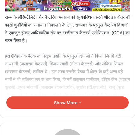
राज्य के हॉस्पिटैलिटी और कैटरिंग व्यवसाय को सुव्यवस्थित करने और इस क्षेत्र की
बढ़ती चुनौतियों का समाधान निकालने के लिए, राज्यभर के प्रमुख कैटरिंग दिग्गजों
ने एकजुट होकर आधिकारिक तौर पर ‘छत्तीसगढ़ कैटरर्स एसोसिएशन’ (CCA) का
गठन किया है।
इस ऐतिहासिक बैठक का नेतृत्व उद्योग के प्रमुख दिग्गजों ने किया, जिनमें बंटी
नाथवानी (जलाराम कैटरर्स), विजय स्वामी (नीलम कैटरर्स) और लोकेश सिंघल
(संस्कार कैटरर्स) शामिल थे। इस उच्च स्तरीय बैठक में क्षेत्र के कई अन्य बड़े
नामों ने भी सक्रिय रूप से भाग लिया, जिनमें बाबूलाल पालीवाल, दीपेश जैन (भवधन
फूड्स) ,तुषार भोजानी (जलाराम राजनांदगांव), सुशांत (टी.एफ.सी.), राजू (फूड
सोल्यूशन्स), विजय शर्मा (मास्टरशेफ) और प्रशांत पारेख (श्रीजी कैटरर्स) प्रमुख
रूप से उपस्थित रहे।
Show More
Related Articles