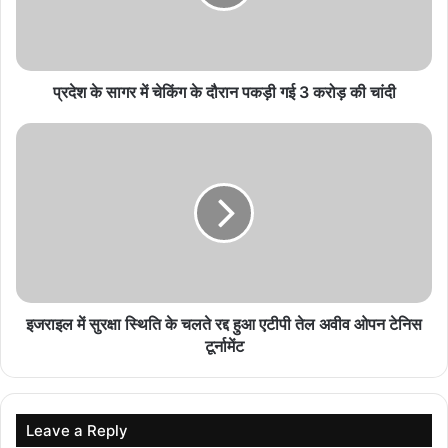
अंतिम संस्कार पर बनी सहमति
August 8, 2026
प्रदेश के सागर में चेकिंग के दौरान पकड़ी गई 3 करोड़ की चांदी
मुख्यमंत्री ने सेन समाज को सामुदायिक भवन निर्माण के लिए
50 लाख रुपये प्रदान करने की घोषणा की
August 8, 2026
झीरम घाटी मामले में 13 साल बाद निर्णायक मोड़, 10 अगस्त
को होगी अंतिम बहस
August 8, 2026
कोरिया और बलरामपुर ने किया लक्ष्य के विरुद्ध किया 100
प्रतिशत टीकाकरण
इजराइल में सुरक्षा स्थिति के चलते रद्द हुआ एटीपी तेल अवीव ओपन टेनिस
August 8, 2026
टूर्नामेंट
'बीजेपी ने जानबूझकर लीक की थी सूची'
Leave a Reply
भाजपा की दूसरी संभावित सूची के वायरल होने पर कहा कि बीजेपी ने जानबूझकर