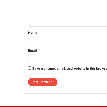
m
e
n
t
Name
*
*
Email
*
Save my name, email, and website in this browse