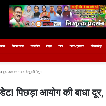
बाज़ार
फिल्म जगत
राजनीति
विदेश
खेल
खाना-ख़जाना
जीवन मंत्र
ा दूर, जल्द बज सकता है चुनावी बिगुल
डेट! पिछड़ा आयोग की बाधा दूर,