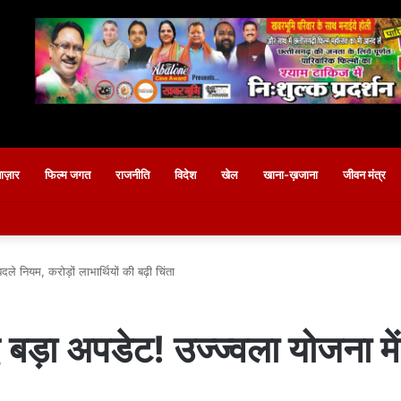
बाज़ार
फिल्म जगत
राजनीति
विदेश
खेल
खाना-ख़जाना
जीवन मंत्र
े नियम, करोड़ों लाभार्थियों की बढ़ी चिंता
ड़ा अपडेट! उज्ज्वला योजना में