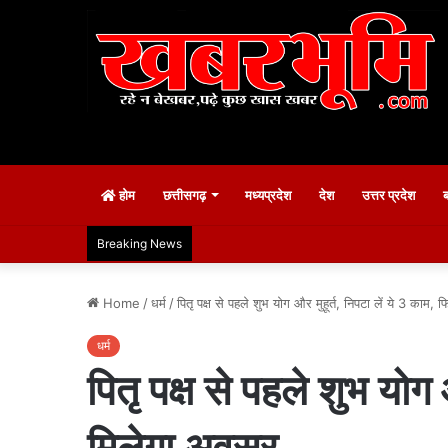
होम
छत्तीसगढ़
मध्यप्रदेश
देश
उत्तर प्रदेश
Breaking News
Home
/
धर्म
/
पितृ पक्ष से पहले शुभ योग और मुहूर्त, निपटा लें ये 3 काम
धर्म
पितृ पक्ष से पहले शुभ योग
मिलेगा अवसर