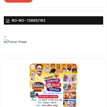
featured
RO-NO- 13895/162
×