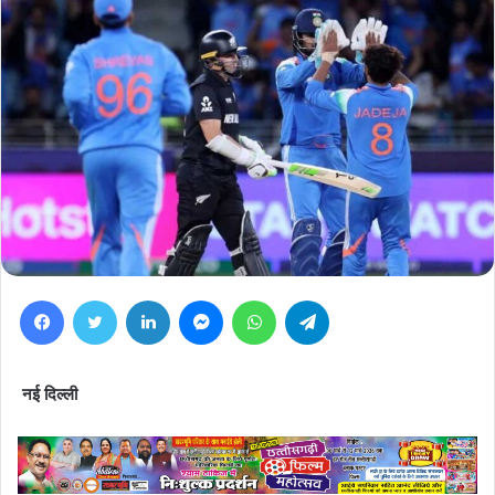
Facebook
Twitter
LinkedIn
Messenger
WhatsApp
Telegram
नई दिल्ली