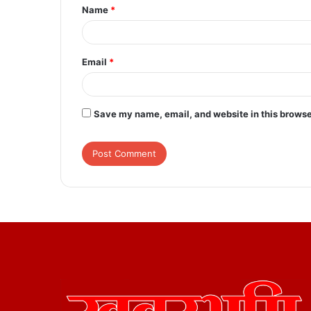
Name
*
*
Email
*
Save my name, email, and website in this browse