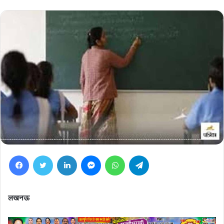
Facebook
Twitter
LinkedIn
Messenger
WhatsApp
Telegram
लखनऊ