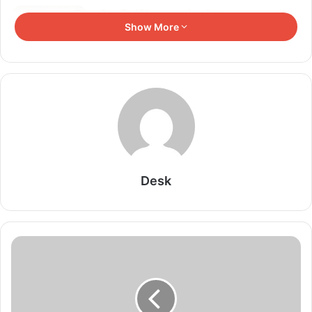
तीन वर्षीय रोलिंग बजट पर होगा फोकस
Show More
August 6, 2026
सेमीफाइनल में झारखंड को 2-0 से हराकर फाइनल में बनाई
जगह
August 6, 2026
11वीं एवं 12वीं के विद्यार्थियों में कानूनी जागरूकता, राष्ट्रीय
सुरक्षा एवं सामाजिक उत्तरदायित्व विकसित करने हेतु प्रत्येक
Desk
शनिवार आयोजित होगा सामुदायिक पुलिसिंग कार्यक्रम
August 6, 2026
विगत 10 दिनों में प्रदेश में 2 करोड़ 40 लाख रुपये से अधिक
के मादक पदार्थ एवं अन्य संपत्ति जब्त
August 6, 2026
पारंपरिक संगीत, नृत्य और लोककलाओं के माध्यम से