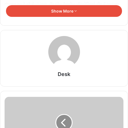
वह बहुत रन दे रहे थे।" ज़म्पा और ग्लेन मैक्सवेल ऑस्ट्रेलियाई टीम में एकमात्र
Show More
स्पिन विकल्प हैं, एश्टन एगर चोट के कारण बाहर हैं। पोंटिंग ने ऑस्ट्रेलिया से
दक्षिण अफ्रीका के खिलाफ अपनी स्पिन गेंदबाजी को प्राथमिकता देने की बात भी
कही।
पोंटिंग ने आगे कहा, "उन्हें कुछ बड़े फैसले लेने हैं। मुझे लगता है कि भारत के
खिलाफ पहले मैच के खत्म होने के बाद से जो सवाल सबसे ज्यादा उठ रहा है, वह यह
है कि क्या उन्हें एक और विशेषज्ञ स्पिनर को अपनी शुरुआती प्लेइंग-11 में शामिल
करने की कोशिश करनी होगी। "वे मैक्सवेल के विशेषज्ञ स्पिनर होने के बारे में बात
कर रहे हैं, लेकिन आप देखेंगे कि कई अन्य टीमों के पास दो से अधिक विकल्प हैं।
Desk
मेरे लिए दिलचस्प बात उन्हें अभ्यास मैच में देखना था और उन्होंने गेंदबाजी के लिए
लाबुशेन का इस्तेमाल किया था।" पोंटिंग ने यह कहते हुए अपनी बात खत्म की कि
ऑस्ट्रेलिया टूर्नामेंट में लगातार दूसरा मैच हारने का जोखिम नहीं उठा सकता।
Related Articles
गॉल टेस्ट से पहले स्पिन की तैयारी अधूरी? कोलंबो की पिच ने