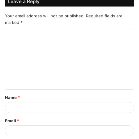
Leave a Reply
मैदान में गिरी बिजली बनी काल, 24 वर्षीय फुटबॉलर सोफवान
अवाए की मौत
Your email address will not be published.
Required fields are
marked
*
August 6, 2026
C
o
m
m
e
n
t
Name
*
*
Email
*