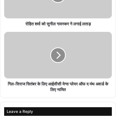
सोना हुआ और महंगा! गोल्ड रेट ₹1.50 लाख पर पहुंचा,
खरीदारी से पहले जानें ताजा भाव
August 6, 2026
रोहित शर्मा को सुनील गावस्कर ने लगाई लताड़
Bajaj Pulsar 125 New Model: लॉन्च से पहले लीक
हुई पहली झलक, नया लुक देख फैन्स हुए एक्साइटेड
August 6, 2026
Morgan Stanley का बड़ा दावा, सेंसेक्स छू सकता है 1
लाख का आंकड़ा; जानें क्या है वजह
August 6, 2026
गिल-सिराज सितंबर के लिए आईसीसी मेन्स प्लेयर ऑफ द मंथ अवार्ड के
पिता ने बेटी को किया सहयोग
लिए नामित
प्रांजलि का टेक्नोलॉजी के प्रति रुझान शुरू से ही रहा है। उन्हें उनके इंजीनियर
पिता से भी काफी सहयोग मिला है। प्रांजलि के पिता ने बेटी के रुझान को देखते हुए
स्कूल में ही कंप्यूटर साइंस की शिक्षा की तरफ प्रोत्साहित किया। महज 7 साल की
Leave a Reply
उम्र से ही प्रांजलि कोडिंग करने लगी थी। लेकिन उनके सपनों को उड़ान तब