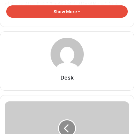
गई थी। इस AI कंपनी को 3.7 करोड़ रुपये की फंडिंग भी मिल चुकी है। बता दें,
मियामी टेक ईवेंट में प्रांजलि ने बताया कि पिता से उन्हें ये काम करने की प्रेरणा
Show More
मिलती है।
Related Articles
ईरान के बड़े कदम से तेल बाजार में हलचल, होरमुज़ तनाव के
बीच Crude Oil फिर हुआ महंगा
August 7, 2026
Desk
Tata का बड़ा सरप्राइज! Nexon का खास Camo
Edition लॉन्च, जानिए कीमत और क्या है नया
August 7, 2026
बजट फोन का धमाका! ₹1000 से कम कीमत में Type-C
पोर्ट, Wireless FM और कई शानदार फीचर्स
August 7, 2026