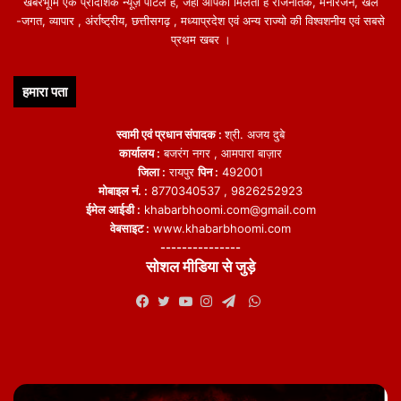
खबरभूमि एक प्रादेशिक न्यूज़ पोर्टल हैं, जहां आपको मिलती हैं राजनैतिक, मनोरंजन, खेल
-जगत, व्यापार , अंर्राष्ट्रीय, छत्तीसगढ़ , मध्याप्रदेश एवं अन्य राज्यो की विश्वशनीय एवं सबसे
प्रथम खबर ।
हमारा पता
स्वामी एवं प्रधान संपादक :
श्री. अजय दुबे
कार्यालय :
बजरंग नगर , आमपारा बाज़ार
जिला :
रायपुर
पिन :
492001
मोबाइल नं. :
8770340537 , 9826252923
ईमेल आईडी :
khabarbhoomi.com@gmail.com
वेबसाइट :
www.khabarbhoomi.com
---------------
सोशल मीडिया से जुड़े
WhatsApp
Facebook
Twitter
YouTube
Instagram
Telegram