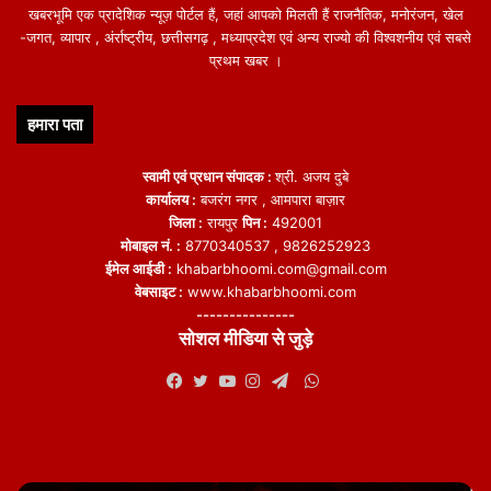
खबरभूमि एक प्रादेशिक न्यूज़ पोर्टल हैं, जहां आपको मिलती हैं राजनैतिक, मनोरंजन, खेल
-जगत, व्यापार , अंर्राष्ट्रीय, छत्तीसगढ़ , मध्याप्रदेश एवं अन्य राज्यो की विश्वशनीय एवं सबसे
प्रथम खबर ।
हमारा पता
स्वामी एवं प्रधान संपादक :
श्री. अजय दुबे
कार्यालय :
बजरंग नगर , आमपारा बाज़ार
जिला :
रायपुर
पिन :
492001
मोबाइल नं. :
8770340537 , 9826252923
ईमेल आईडी :
khabarbhoomi.com@gmail.com
वेबसाइट :
www.khabarbhoomi.com
---------------
सोशल मीडिया से जुड़े
WhatsApp
Facebook
Twitter
YouTube
Instagram
Telegram