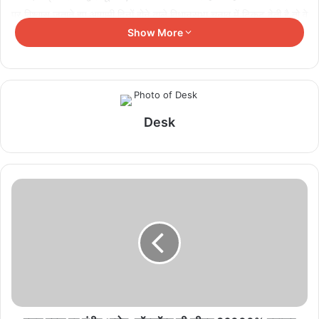
पर विश्वास जताते हुए आगामी दिनों होने वाले विधानसभा चुनाव में टिकट देती है तो वे
जरुर चुनाव लडना चाहेंगे और उन्हें उम्मीद है कि वे जरुर जीतकर आएंगे और पार्टी
Show More
को भी जीत दिलवाएंगे। इस अवसर पर भाजपा प्रभारी ओम माथुर, भाजपा प्रदेश
अध्यक्ष अरुण साव, सांसद सुनील सोनी, पूर्व मुख्यमंत्री डा. रमन सिंह, वरिष्ठ
विधायक बृजमोहन अग्रवाल, राजेश मूणत के अलावा अन्य भाजपागण उपस्थित थे।
Desk
Related Articles
राष्ट्रीय टीम में चुनी गईं कांसाबेल की मधु सिदार और बोड़ला की
गीता यादव खेलो इंडिया एक्सीलेंस सेंटर, बिलासपुर में ले रहीं
प्रशिक्षण
August 6, 2026
विश्व स्तनपान सप्ताह के राज्य स्तरीय कार्यक्रम का सफल
आयोजन, छत्तीसगढ़ के प्रथम “मातृ दूध कोष (Mother
Milk Bank)” की घोषणा
August 6, 2026