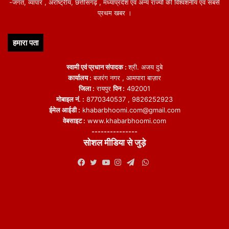
-जगत, व्यापार , अंर्राष्ट्रीय, छत्तीसगढ़ , मध्याप्रदेश एवं अन्य राज्यो की विश्वशनीय एवं सबसे
प्रथम खबर ।
हमारा पता
स्वामी एवं प्रधान संपादक :
श्री. अजय दुबे
कार्यालय :
बजरंग नगर , आमपारा बाज़ार
जिला :
रायपुर
पिन :
492001
मोबाइल नं. :
8770340537 , 9826252923
ईमेल आईडी :
khabarbhoomi.com@gmail.com
वेबसाइट :
www.khabarbhoomi.com
---------------
सोशल मीडिया से जुड़े
WhatsApp
Facebook
Twitter
YouTube
Instagram
Telegram