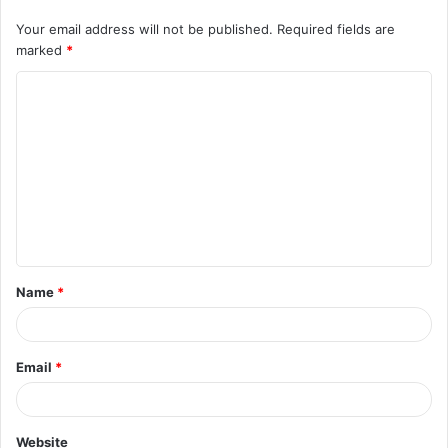
बच्चों के सोशल मीडिया इस्तेमाल पर लगेगी रोक? 13 साल से
Your email address will not be published.
Required fields are
कम उम्र के लिए बिल की तैयारी
marked
*
August 8, 2026
C
o
m
m
e
n
t
Name
*
*
Email
*
Website