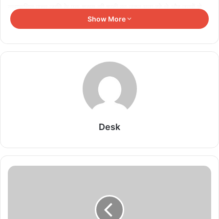
तथाकथित उच्च जाति के एक शख्स की शादी का जश्न मना रहे थे और उनमें से
Show More
कुछ तलवारें लिए हुए थे। अधिकारी ने कहा कि भालेराव और उनके भाई आकाश को
देखकर आरोपियों में से एक ने कथित तौर पर कहा, 'इन लोगों को गांव में भीम जयंती
14 अप्रैल को मनाी चाहिए।' इस पर दोनों पक्षों में तीखी नोकझोंक हुई, जिस दौरान
अक्षय भालेराव की पिटाई की गई और धारदार हथियार से हत्या कर दी गई। उसके
भाई को भी पीटा गया।
अक्षय भालेराव को नजदीकी अस्पताल ले जाया गया लेकिन भर्ती करने से पहले ही
उन्हें मृत घोषित कर दिया गया। अधिकारी ने कहा कि आईपीसी की धारा के तहत
हत्या, हत्या के प्रयास, दंगा और हमले के साथ-साथ अनुसूचित जाति और
Desk
अनुसूचित जनजाति (अत्याचार निवारण) अधिनियम के तहत प्राथमिकी दर्ज की गई
और सात आरोपियों को गिरफ्तार किया गया। उन्होंने कहा कि आगे की जांच जारी
है।
Related Articles
पुर्तगाल में नौकरी का सपना पड़ा भारी, वहां पहुंचते ही भारतीय