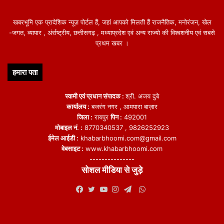
खबरभूमि एक प्रादेशिक न्यूज़ पोर्टल हैं, जहां आपको मिलती हैं राजनैतिक, मनोरंजन, खेल
-जगत, व्यापार , अंर्राष्ट्रीय, छत्तीसगढ़ , मध्याप्रदेश एवं अन्य राज्यो की विश्वशनीय एवं सबसे
प्रथम खबर ।
हमारा पता
स्वामी एवं प्रधान संपादक :
श्री. अजय दुबे
कार्यालय :
बजरंग नगर , आमपारा बाज़ार
जिला :
रायपुर
पिन :
492001
मोबाइल नं. :
8770340537 , 9826252923
ईमेल आईडी :
khabarbhoomi.com@gmail.com
वेबसाइट :
www.khabarbhoomi.com
---------------
सोशल मीडिया से जुड़े
WhatsApp
Facebook
Twitter
YouTube
Instagram
Telegram