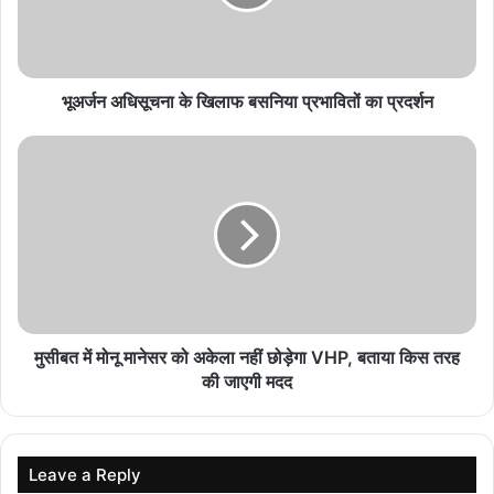
होगी आसान, जमीन देने वालों को लौटेगी 50% विकसित भूमि
August 8, 2026
भूअर्जन अधिसूचना के खिलाफ बसनिया प्रभावितों का प्रदर्शन
उज्जैन में 15 नहीं, 11 अगस्त को मनाया जाएगा स्वतंत्रता
दिवस! जानिए तिथि और 1947 की अनोखी परंपरा
August 8, 2026
स्कूल शिक्षा विभाग के प्रमुख सचिव ने बच्चों के साथ बैठकर
देखी पढ़ाई, शिक्षकों से संवाद कर शिक्षा की गुणवत्ता पर दिए
सुझाव
August 8, 2026
Ayurvedic Medicines होंगी और सस्ती, भोपाल में बन
मुसीबत में मोनू मानेसर को अकेला नहीं छोड़ेगा VHP, बताया किस तरह
रही सरकारी फार्मेसी; जल्द शुरू होगा उत्पादन
की जाएगी मदद
August 8, 2026
Leave a Reply
अपनी जेब से पैसे लगाकर तार से रुधाई की है। फिर भी धक्का मार के अंदर घुस