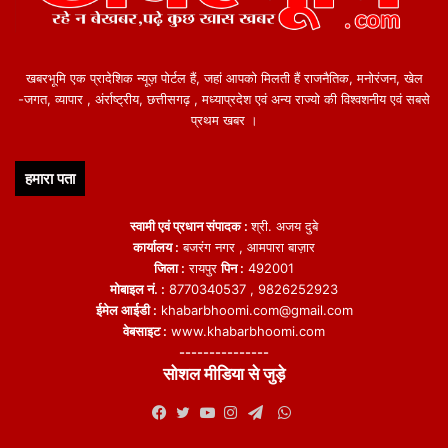
खबरभूमि एक प्रादेशिक न्यूज़ पोर्टल हैं, जहां आपको मिलती हैं राजनैतिक, मनोरंजन, खेल
-जगत, व्यापार , अंर्राष्ट्रीय, छत्तीसगढ़ , मध्याप्रदेश एवं अन्य राज्यो की विश्वशनीय एवं सबसे
प्रथम खबर ।
हमारा पता
स्वामी एवं प्रधान संपादक :
श्री. अजय दुबे
कार्यालय :
बजरंग नगर , आमपारा बाज़ार
जिला :
रायपुर
पिन :
492001
मोबाइल नं. :
8770340537 , 9826252923
ईमेल आईडी :
khabarbhoomi.com@gmail.com
वेबसाइट :
www.khabarbhoomi.com
---------------
सोशल मीडिया से जुड़े
WhatsApp
Facebook
Twitter
YouTube
Instagram
Telegram