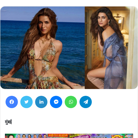
Facebook
Twitter
LinkedIn
Messenger
WhatsApp
Telegram
मुंबई