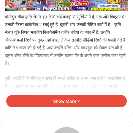
बॉलीवुड डीवा कृति सेनन इन दिनों कई वजहों से सुर्खियों में हैं. एक ओर थिएटर में
उनकी फिल्म कॉकटेल 2 छाई हुई है. दूसरी ओर उनकी डेटिंग चर्चा में है। कृति
सेनन यूके स्थित भारतीय बिजनेसमैन कबीर बहिया के प्यार में हैं. उन्होंने
ऑफिशियली रिश्ते पर कुछ नहीं कहा, लेकिन तस्वीरें-वीडियो रिश्ते की गवाही देते हैं।
कृति 35 साल की हो गई हैं. अब उन्होंने वेडिंग और मदरहुड को लेकर बात की है.
ह्यूमन ऑफ बॉम्बे के पॉडकास्ट में उन्होंने बताया कि वो अपने एग्स फ्रीज करा चुकी
हैं।
कृति कहती हैं कि मैंने बहुत पहले ही स्मार्ट तरीके से अपने एग्स फ्रीज करा लिए थे.
मैंने ये तब किया जब मुझे 'मीमी' के लिए वजह बढ़ाना था। एक्ट्रेस ने कहा कि
क्योंकि उस वक्त शरीर में होने वाली सूजन और बदलाव आसानी से नजरअंदाज किए
जा सकते थे. मैंने उस वक्त एक करीबी से बात की.उन्होंने मुझसे कहा कि अगर तुम
Show More
ऐसा करोगी, तो खुद को सबसे अच्छा तोहफा दोगी।
Related Articles