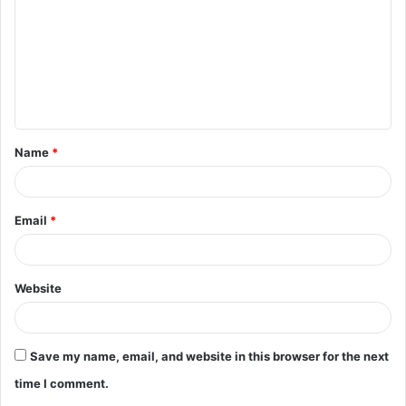
m
m
e
n
t
Name
*
*
Email
*
Website
Save my name, email, and website in this browser for the next
time I comment.