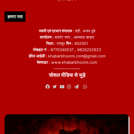
हमारा पता
स्वामी एवं प्रधान संपादक :
श्री. अजय दुबे
कार्यालय :
बजरंग नगर , आमपारा बाज़ार
जिला :
रायपुर
पिन :
492001
मोबाइल नं. :
8770340537 , 9826252923
ईमेल आईडी :
khabarbhoomi.com@gmail.com
वेबसाइट :
www.khabarbhoomi.com
---------------
सोशल मीडिया से जुड़े
WhatsApp
Facebook
Twitter
YouTube
Instagram
Telegram