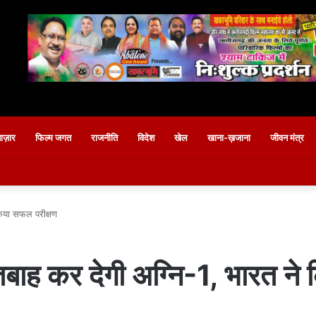
बाज़ार
फिल्म जगत
राजनीति
विदेश
खेल
खाना-ख़जाना
जीवन मंत्र
 किया सफल परीक्षण
 तबाह कर देगी अग्नि-1, भारत न