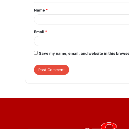
t
Name
*
*
Email
*
Save my name, email, and website in this browse