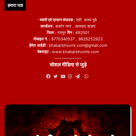
हमारा पता
स्वामी एवं प्रधान संपादक :
श्री. अजय दुबे
कार्यालय :
बजरंग नगर , आमपारा बाज़ार
जिला :
रायपुर
पिन :
492001
मोबाइल नं. :
8770340537 , 9826252923
ईमेल आईडी :
khabarbhoomi.com@gmail.com
वेबसाइट :
www.khabarbhoomi.com
---------------
सोशल मीडिया से जुड़े
WhatsApp
Facebook
Twitter
YouTube
Instagram
Telegram