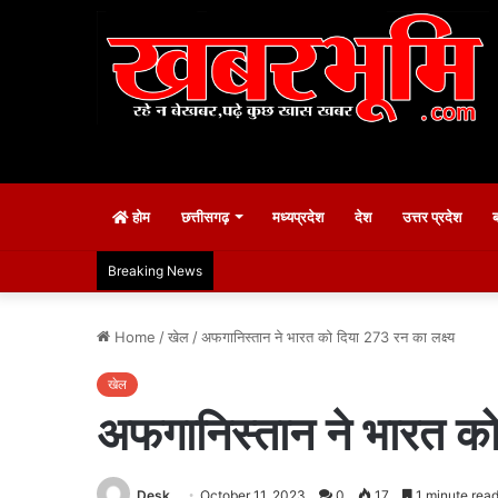
होम
छत्तीसगढ़
मध्यप्रदेश
देश
उत्तर प्रदेश
Breaking News
Home
/
खेल
/
अफगानिस्तान ने भारत को दिया 273 रन का लक्ष्य
खेल
अफगानिस्तान ने भारत को
Desk
October 11, 2023
0
17
1 minute rea