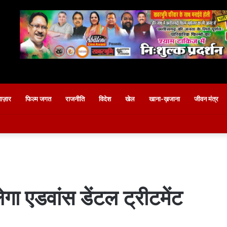
बाज़ार
फिल्म जगत
राजनीति
विदेश
खेल
खाना-ख़जाना
जीवन मंत्र
गा एडवांस डेंटल ट्रीटमेंट