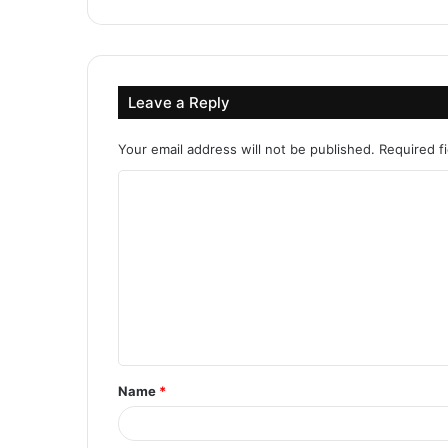
Leave a Reply
Your email address will not be published.
Required f
C
o
m
m
e
n
t
Name
*
*