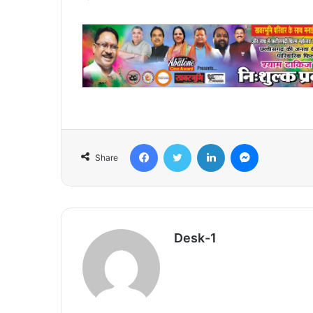
Facebook
Twitter
LinkedIn
Messenger
Share
Desk-1