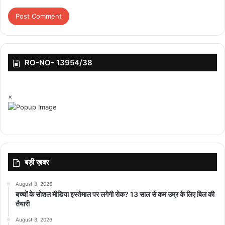
इनका संदर्भ के रूप में उपयोग कर बच्चों को पढ़ा सकेंगे। पाठ्यपुस्तक मंडल के
अध्यक्ष मनुभाई पावरा ने कहा कि राज्य सरकार तथा पाठ्यपुस्तक मंडल हर विद्यार्थी
के उज्ज्वल भविष्य और शैक्षणिक हित के प्रति अत्यंत संवेदनशील एवं गंभीर है और
किसी भी विषम स्थिति में भी अंतिम छोर के बच्चे तक शिक्षा की सुविधा पहुँचाने के
लिए हम कटिबद्ध हैं।
RO-NO- 13954/38
×
बड़ी ख़बर
August 8, 2026
बच्चों के सोशल मीडिया इस्तेमाल पर लगेगी रोक? 13 साल से कम उम्र के लिए बिल की
तैयारी
August 8, 2026