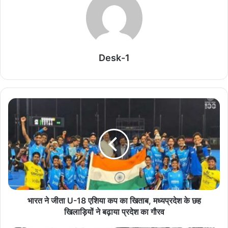
बावजूद पुस्तकों के मूल्य में किसी भी प्रकार की वृद्धि नहीं की गई है और अभिभावकों
पर एक भी रुपए का अतिरिक्त आर्थिक बोझ पड़ने नहीं दिया जाएगा।
Related Articles
Desk-1
बच्चों के सोशल मीडिया इस्तेमाल पर लगेगी रोक? 13 साल से
कम उम्र के लिए बिल की तैयारी
August 8, 2026
NEET 2026 में बढ़ीं MBBS सीटें, देशभर में मेडिकल सीटों
का नया आंकड़ा जारी
August 8, 2026
IIT दिल्ली में PM मोदी का मजेदार अंदाज, बोले- मैं तो बाबा
बागेश्वर नहीं हूं…
भारत ने जीता U-18 एशिया कप का खिताब, मध्यप्रदेश के छह
August 8, 2026
खिलाड़ियों ने बढ़ाया प्रदेश का गौरव