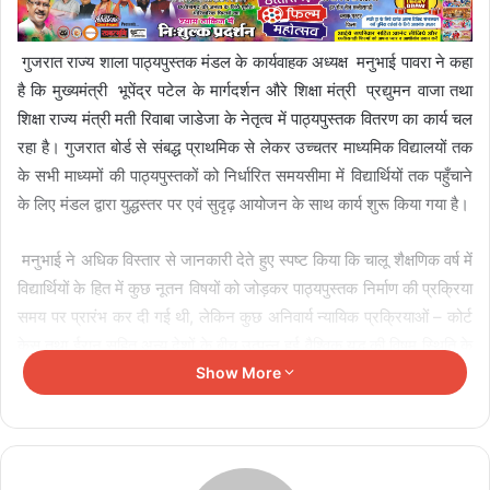
गुजरात राज्य शाला पाठ्यपुस्तक मंडल के कार्यवाहक अध्यक्ष मनुभाई पावरा ने कहा
है कि मुख्यमंत्री भूपेंद्र पटेल के मार्गदर्शन औरे शिक्षा मंत्री प्रद्युमन वाजा तथा
शिक्षा राज्य मंत्री मती रिवाबा जाडेजा के नेतृत्व में पाठ्यपुस्तक वितरण का कार्य चल
रहा है। गुजरात बोर्ड से संबद्ध प्राथमिक से लेकर उच्चतर माध्यमिक विद्यालयों तक
के सभी माध्यमों की पाठ्यपुस्तकों को निर्धारित समयसीमा में विद्यार्थियों तक पहुँचाने
के लिए मंडल द्वारा युद्धस्तर पर एवं सुदृढ़ आयोजन के साथ कार्य शुरू किया गया है।
मनुभाई ने अधिक विस्तार से जानकारी देते हुए स्पष्ट किया कि चालू शैक्षणिक वर्ष में
विद्यार्थियों के हित में कुछ नूतन विषयों को जोड़कर पाठ्यपुस्तक निर्माण की प्रक्रिया
समय पर प्रारंभ कर दी गई थी, लेकिन कुछ अनिवार्य न्यायिक प्रक्रियाओं – कोर्ट
केस तथा ईरान सहित अन्य देशों के बीच उत्पन्न हुई वैश्विक युद्ध की विषम स्थिति के
कारण कागज के आयात में लगभग ढाई से तीन महीनों का आकस्मिक विलंब हुआ
Show More
था। हालाँकि; मंडल की समग्र टीम सभी अंतरराष्ट्रीय एवं कानूनी अवरोधों को पार
कर विद्यार्थियों का शैक्षणिक कार्य जरा भी प्रभावित न हो; इसके लिए हाल में दिन-
रात पुरजोर तरीके से प्रिंटिंग कार्य कर रही है। अध्यक्ष पावरा ने राज्य के नागरिकों
तथा अभिभावकों को विश्वास दिलाया कि इन सभी आकस्मिक वैश्विक चुनौतियों के