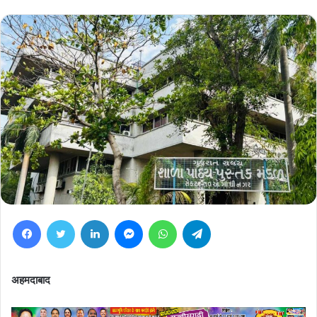
Facebook
Twitter
LinkedIn
Messenger
WhatsApp
Telegram
अहमदाबाद