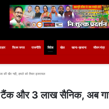
बाज़ार
फिल्म जगत
राजनीति
विदेश
खेल
खाना-ख़जाना
जीवन मंत्र
ा की खैर नही, हमले को तैयार इजरायल
ैंक और 3 लाख सैनिक, अब गाज