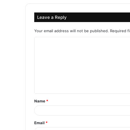
Leave a Reply
Your email address will not be published.
Required f
C
o
m
m
e
n
t
Name
*
*
Email
*