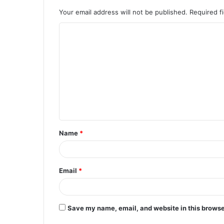
Your email address will not be published.
Required f
C
o
m
m
e
n
t
Name
*
*
Email
*
Save my name, email, and website in this browse