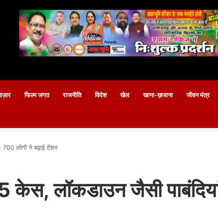
बाज़ार
फिल्म जगत
राजनीति
विदेश
खेल
खाना-ख़जाना
जीवन मंत्र
700 लोगों ने बढ़ाई टेंशन
 5 केस, लॉकडाउन जैसी पाबंदियां