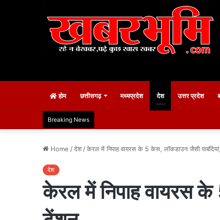
होम
छत्तीसगढ़
मध्यप्रदेश
देश
उत्तर प्रदेश
Breaking News
Home
/
देश
/
केरल में निपाह वायरस के 5 केस, लॉकडाउन जैसी पाबंदियां; 
देश
केरल में निपाह वायरस के
टेंशन