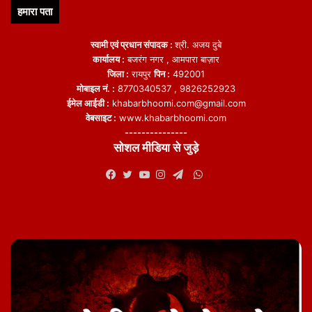
हमारा पता
स्वामी एवं प्रधान संपादक :
श्री. अजय दुबे
कार्यालय :
बजरंग नगर , आमपारा बाज़ार
जिला :
रायपुर
पिन :
492001
मोबाइल नं. :
8770340537 , 9826252923
ईमेल आईडी :
khabarbhoomi.com@gmail.com
वेबसाइट :
www.khabarbhoomi.com
---------------
सोशल मीडिया से जुड़े
WhatsApp
Facebook
Twitter
YouTube
Instagram
Telegram