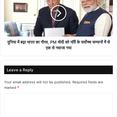
एक किलो का ट्यूमर निकाल महिला को दिया नया जीवन
August 6, 2026
धमतरी की बेटी ने कौशल विकास के दम पर रची सफलता की
नई इबारत, स्वतंत्रता दिवस समारोह में होंगी शामिल
दुनिया में बढ़ा भारत का गौरव, PM मोदी को नॉर्वे के सर्वोच्च सम्मानों में से
August 6, 2026
एक से नवाजा गया
सामाजिक सुरक्षा से आत्मनिर्भरता की राह पर
August 6, 2026
Leave a Reply
बलौदाबाजार के ऐतिहासिक विकास और युवाओं के स्वर्णिम
Your email address will not be published.
Required fields are
भविष्य के लिए प्रतिबद्ध
marked
*
August 6, 2026
C
o
m