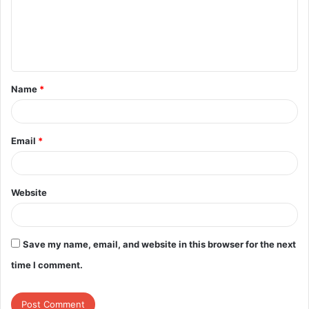
m
e
n
t
Name
*
*
Email
*
Website
Save my name, email, and website in this browser for the next
time I comment.