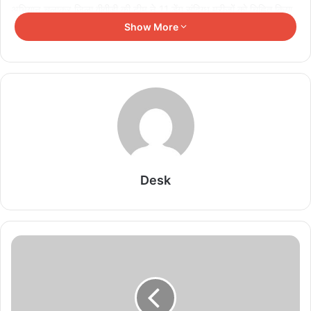
अभियान चलाकर जिला वीवीडी की टीम ने 11 डेंगू संदिग्ध मरीजों को चिह्नित किया
है।
Show More
Related Articles
राशन कार्ड महाअभियान तेज, रोज तैयार हो रहे 36 हजार नए
कार्ड
August 6, 2026
बिहार विधानसभा में विधायकों को मिलेगा AI प्रशिक्षण,
Desk
डिजिटल सुशासन की ओर बढ़ेगा कदम
August 6, 2026
मतदाता सूची में बड़ा बदलाव, जिले की छह में पांच सीटों पर
महिलाएं आगे
August 6, 2026
भर्ती परीक्षाओं में गड़बड़ी पर कार्रवाई का भरोसा, जांच एजेंसी को