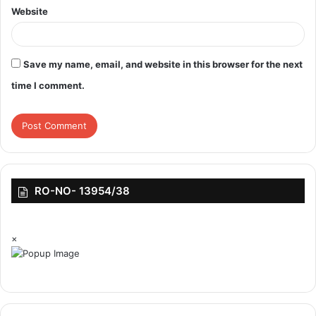
पदाधिकारी डॉ सुनील कुमार के संयुक्त हस्ताक्षर से एक बार फिर पत्र लिखकर
Website
सभी को डेंगू के संदिग्ध मरीजों की जानकारी तुरंत स्वास्थ्य विभाग की उपलब्ध
कराने का निर्देश दिया है।
Save my name, email, and website in this browser for the next
वहीं स्वास्थ्य विभाग ने मंगलवार को एडवाजरी जारी की है। सभी सरकारी और निजी
time I comment.
अस्पतालों को अपने यहां डेंगू मरीजों के लिए 20 से 30 बेड का आइसोलेशन वार्ड
बनाने, दवा उपलब्ध रखने, सभी ब्लड बैंकों को डेंगू मरीजों के लिए प्लेटलेट्स की
उपलब्धता सुनिश्चित करने और सभी अस्पतालों को डेंगू मरीज के इलाज संबंधी
दैनिक प्रतिवेदन जिला सर्विलांस इकाई को उपलब्ध कराने का निर्देश दिया गया है।
RO-NO- 13954/38
×