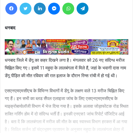
Facebook
Twitter
LinkedIn
Messenger
WhatsApp
Telegram
धनबाद
धनबाद जिले में डेंगू का कहर दिखने लगा है। मंगलवार को 26 नए संदिग्ध मरीज
चिह्नित किए गए। इसमें 11 महुदा के लालबंगला में मिले हैं, जहां के भवानी दास नाम
डेंगू पीड़ित की मौत रविवार की रात इलाज के दौरान रिम्स रांची में हो गई थी।
एसएनएमएमसीएच के विभिन्न विभागों में डेंगू के लक्षण वाले 13 मरीज चिह्नित किए
गए हैं। इन सभी का ब्लड सैंपल एलाइजा जांच के लिए एसएनएमएमसीएच के
माइक्रोबायोलॉजी विभाग में भेज दिया गया है। इसके अलावा जोड़ाफोटक रोड स्थित
शक्ति नर्सिंग होम में दो संदिग्ध भर्ती हैं। इनकी एनएस1 जांच रिपोर्ट पॉजिटिव आई
है। बता दें कि लालबंगला में मरीज की मौत के बाद स्वास्थ्य विभाग हरकत में आ गया
है। सिविल सर्जन डॉ चंद्रभूषण प्रतापन के अनुसार महुदा के लालबंगला क्षेत्र में