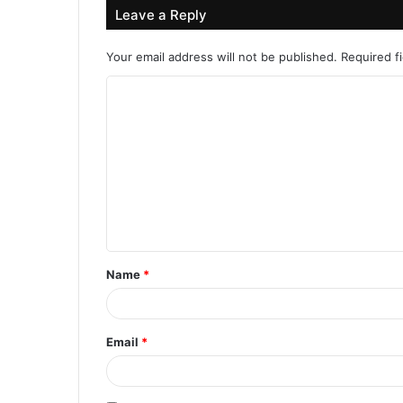
Leave a Reply
Your email address will not be published.
Required f
C
o
m
m
e
n
t
Name
*
*
Email
*