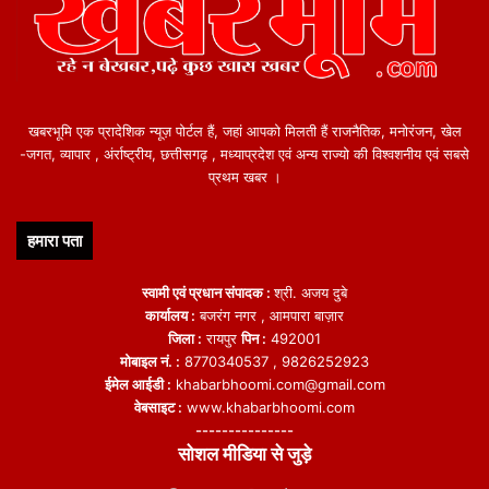
खबरभूमि एक प्रादेशिक न्यूज़ पोर्टल हैं, जहां आपको मिलती हैं राजनैतिक, मनोरंजन, खेल
-जगत, व्यापार , अंर्राष्ट्रीय, छत्तीसगढ़ , मध्याप्रदेश एवं अन्य राज्यो की विश्वशनीय एवं सबसे
प्रथम खबर ।
हमारा पता
स्वामी एवं प्रधान संपादक :
श्री. अजय दुबे
कार्यालय :
बजरंग नगर , आमपारा बाज़ार
जिला :
रायपुर
पिन :
492001
मोबाइल नं. :
8770340537 , 9826252923
ईमेल आईडी :
khabarbhoomi.com@gmail.com
वेबसाइट :
www.khabarbhoomi.com
---------------
सोशल मीडिया से जुड़े